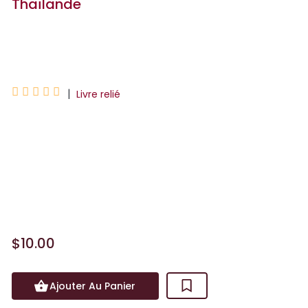
Thaïlande
Caroline Trieu





|
Livre relié
Les recettes incontournables à
maîtriser, emblématiques du pays, ainsi
que toutes les bases, pour un voyage
gourmand aussi unique que dépaysant.
Des pages découvertes sur...
$10.00
Ajouter Au Panier