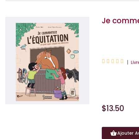
Je commen
Emilie Gillet





|
Livr
Un ouvrage très i
commencer l'équi
$13.50
Ajouter A