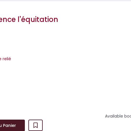
ce l'équitation
e relié
llustré qui présente l'essentiel des informations à connaître pou
tation et progresse...
Available bo
u Panier