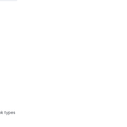
r
ok types