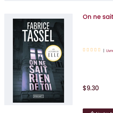
On ne sait
Fabrice Tassel





|
Liv
La double vie d'
obsédant. Charles 
$9.30