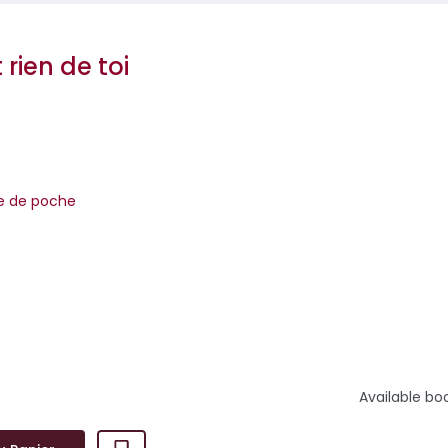
 rien de toi
re de poche
un homme au-dessus de tout soupçon. Un roman noir trouble et
Perrière est un grand flic, ...
Available bo