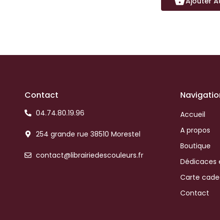
Ajouter A
Contact
Navigatio
04.74.80.19.96
Accueil
A propos
254 grande rue 38510 Morestel
Boutique
contact@librairiedescouleurs.fr
Dédicaces 
Carte cad
Contact