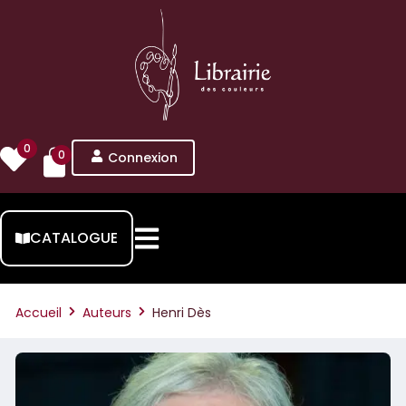
0
0
Connexion
CATALOGUE
Accueil
Auteurs
Henri Dès