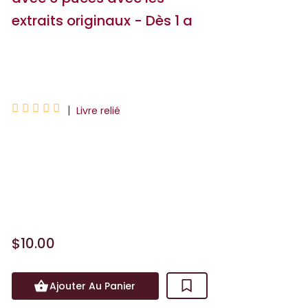
extraits originaux - Dès 1 a
Henri Dès





|
Livre relié
Et si on chantait avec Henri Dès ? Avec
des extraits de chansons originales, ce
recueil avec 6 puces sonores est
unique. Su...
$10.00
Ajouter Au Panier