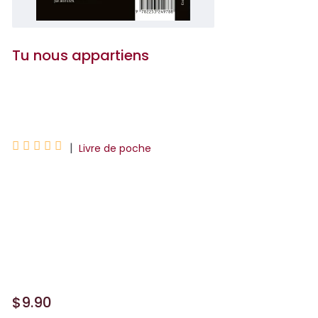
Tu nous appartiens
J.P. Delaney





|
Livre de poche
Pete et Maddie Riley forment avec
Theo, leur petit garçon de deux ans, une
famille on ne peut plus ordinaire. Un
matin, un inconnu frappe à leur porte.
D&ea...
$9.90