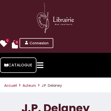
0
0
Connexion
CATALOGUE
Accueil
Auteurs
J.P. Delaney
J.P. Delaney