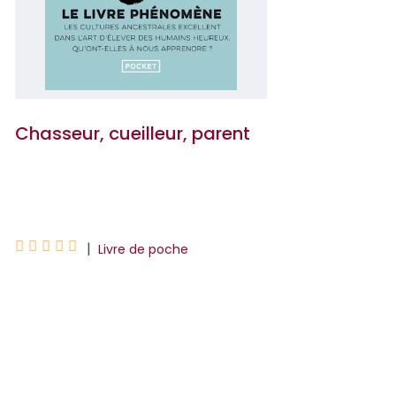
Chasseur, cueilleur, parent
Michaeleen Doucleff





|
Livre de poche
Chasseur, cueilleur, parent nous invite à
repenser radicalement notre relation
avec nos enfants. L'auteure, alors
dépassée par les co...