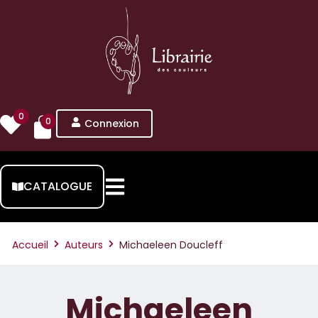
0
0
Connexion
CATALOGUE
Accueil
Auteurs
Michaeleen Doucleff
Michaeleen