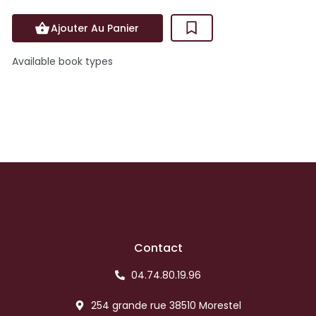
Ajouter Au Panier
Available book types
Contact
04.74.80.19.96
254 grande rue 38510 Morestel