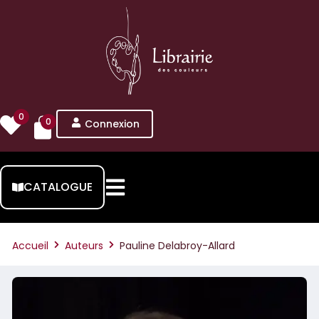
0
0
Connexion
CATALOGUE
Accueil
Auteurs
Pauline Delabroy-Allard