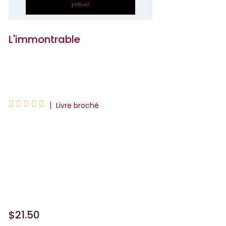
L'immontrable
Pauline Delabroy-Allard





|
Livre broché
Est-ce ma punition, cette photographie
que j'ai prise, que je possède et qui me
torture, cette image que je ne pourrai
jamais montrer à personne ? Sur cette
photographie,...
$21.50