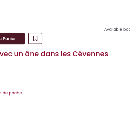
Available bo
u Panier
vec un âne dans les Cévennes
venson
re de poche
paresseuse, souvent têtue, mais toujours affectueuse. Il s'agit de
sse qui accompagne, dans ce récit autobiographique, Robert Lou