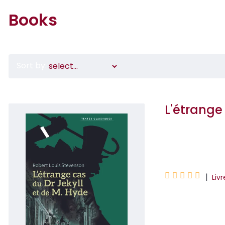
Books
Sort by:
L'étrange
Robert Louis Ste





|
Liv
Un chef d'oeuvre 
récit sombre et 