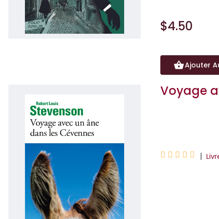
$4.50
Ajouter A
Voyage a
Robert Louis Ste





|
Liv
Elle est parfois 
Modestine, l'âne
Steve...