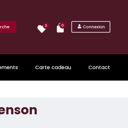
0
0
rche
Connexion
nements
Carte cadeau
Contact
venson