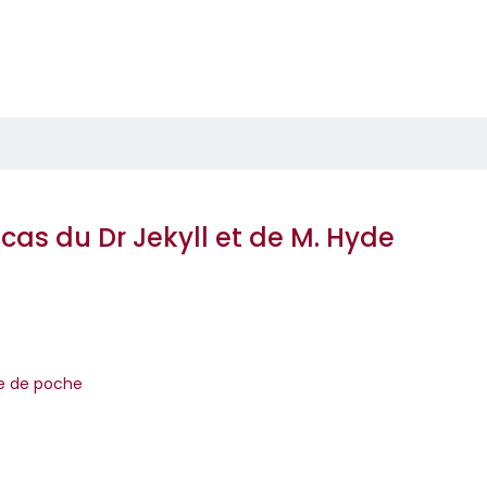
 cas du Dr Jekyll et de M. Hyde
venson
re de poche
de la littérature fantastique qui vous entraîne aux confins de la 
inquiétant dans les rues sombres et mal famées de Londres.Qu'..