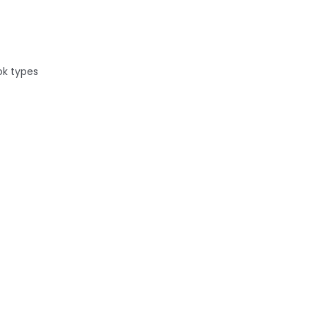
ok types
is