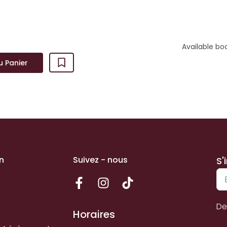
Available bo
u Panier
n
Suivez - nous
S'
De
Horaires