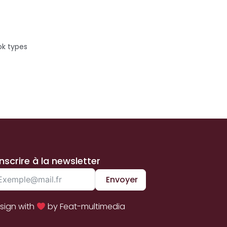
ok types
inscrire à la newsletter
Envoyer
sign with
by Feat-multimedia