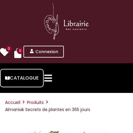
0
0
Connexion
CATALOGUE
Accueil
Produits
Almaniak Secrets de plantes en 365 jours