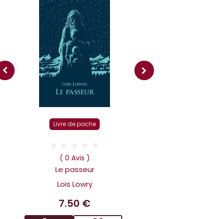
Livre r
Livre de poche
( 0 Av
Dans la tête 
( 0 Avis )
Holmes L affai
Le passeur
scandaleux
Lois Lowry
Benoit 
7.50 €
14.9