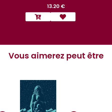
13.20 €
13.
Vous aimerez peut être