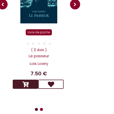
Livre r
Livre de poche
( 0 Av
Dans la tête 
( 0 Avis )
Holmes L affai
Le passeur
scandaleux
Lois Lowry
Benoit 
7.50 €
14.9