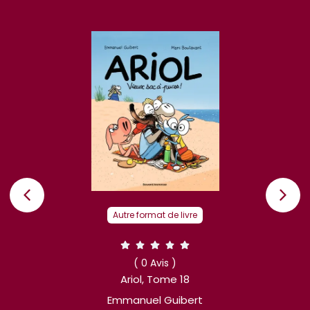
Autre format de livre
Autre form
( 0 Avis )
( 0 
Ariol, Tome 18
Ariol,
Emmanuel Guibert
Emmanue