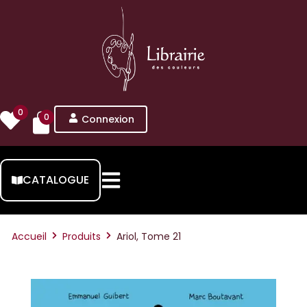
0
0
Connexion
CATALOGUE
Accueil
Produits
Ariol, Tome 21