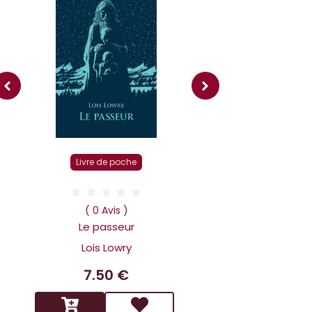
Livre r
Livre de poche
( 0 Av
Dans la tête 
( 0 Avis )
Holmes L affai
Le passeur
scandaleux
Lois Lowry
Benoit 
7.50 €
14.9