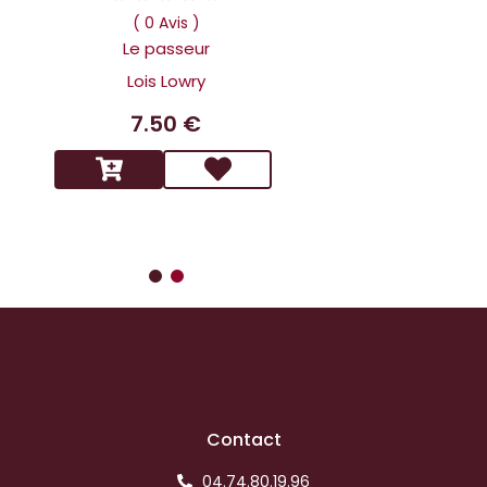
Dans la tête 
( 0 Avis )
Holmes L affai
Le passeur
scandaleux
Lois Lowry
Benoit 
7.50 €
14.9
Contact
04.74.80.19.96