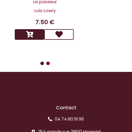
Holmes L affai
Le passeur
scandaleux
Lois Lowry
Benoit 
7.50 €
14.9
Contact
04.74.80.19.96
254 grande rue 38510 Morestel