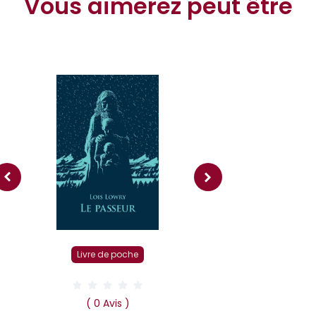
Vous aimerez peut être
Livre r
Livre de poche
( 0 Av
Dans la tête 
( 0 Avis )