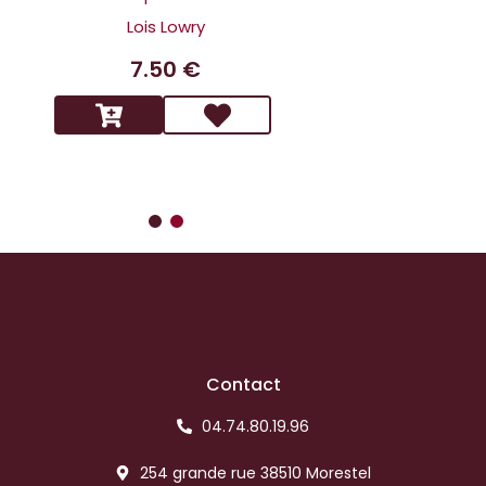
scandaleux
Lois Lowry
Benoit 
7.50 €
14.9
Contact
04.74.80.19.96
254 grande rue 38510 Morestel