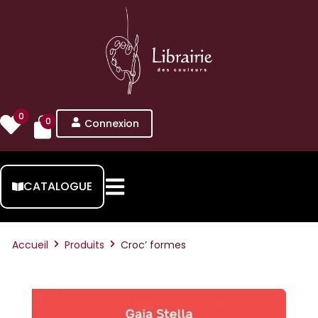
0
0
Connexion
CATALOGUE
Accueil
Produits
Croc’ formes