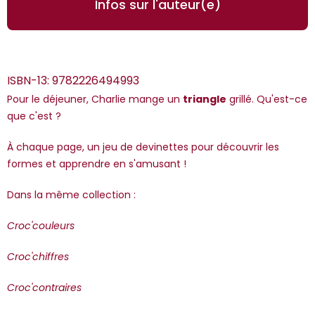
Infos sur l'auteur(e)
ISBN-13:
9782226494993
Pour le déjeuner, Charlie mange un
triangle
grillé. Qu'est-ce
que c'est ?
À chaque page, un jeu de devinettes pour découvrir les
*Guests cannot publish reviews
formes et apprendre en s'amusant !
Dans la même collection :
Croc'couleurs
Croc'chiffres
Croc'contraires