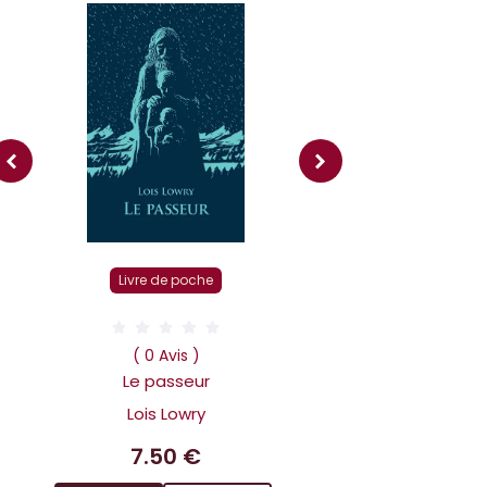
Livre r
Livre de poche
( 0 Av
Dans la tête 
( 0 Avis )
Holmes L affai
Le passeur
scandaleux
Lois Lowry
Benoit 
7.50 €
14.9