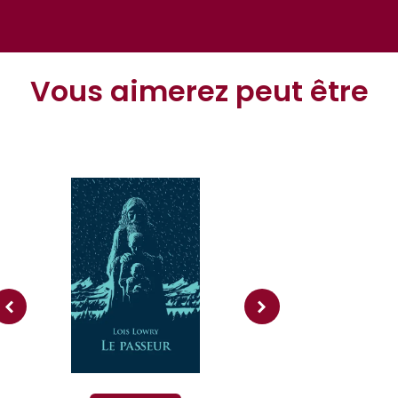
Vous aimerez peut être
Livre r