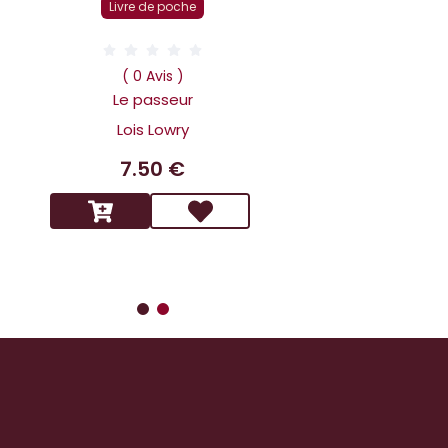
Livre de poche
( 0 Av
Dans la tête 
( 0 Avis )
Holmes L affai
Le passeur
scandaleux
Lois Lowry
Benoit 
7.50 €
14.9