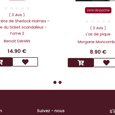
Livre de poche
( 0 Avis )
 tête de Sherlock Holmes –
ire du ticket scandaleux -
( 0 Avis )
Tome 2
L'as de pique
Benoit DAHAN
Morgane Moncomb
14.90 €
8.90 €
n
Suivez - nous
S'