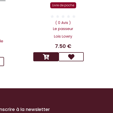
Livre de poche
D
( 0 Avis )
Le passeur
Lois Lowry
le
7.50 €
inscrire à la newsletter