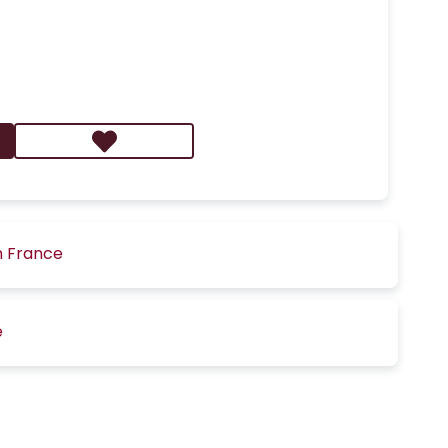
n France
é