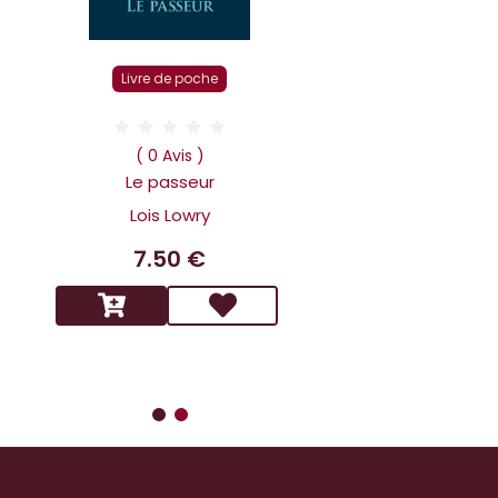
Livre r
Livre de poche
( 0 Av
Dans la tête 
( 0 Avis )
Holmes L affai
Le passeur
scandaleux
Lois Lowry
Benoit 
7.50 €
14.9