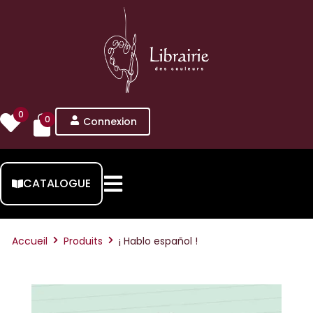
0
0
Connexion
CATALOGUE
Accueil
Produits
¡ Hablo español !