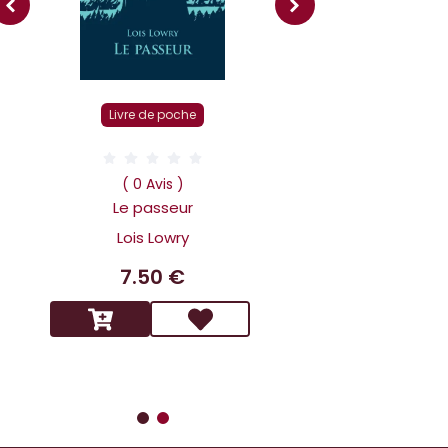
Livre r
Livre de poche
( 0 Av
Dans la tête 
( 0 Avis )
Holmes L affai
Le passeur
scandaleux
Lois Lowry
Benoit 
7.50 €
14.9