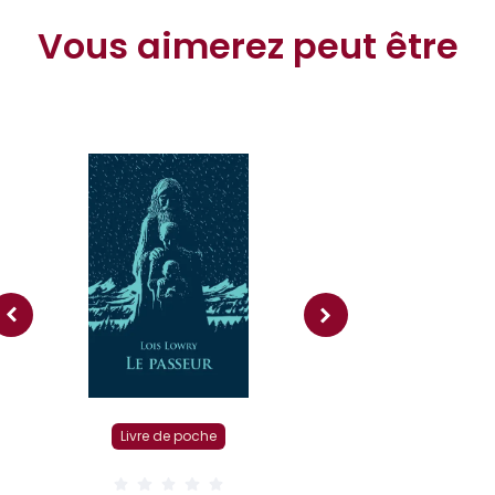
Vous aimerez peut être
Livre r
Livre de poche
( 0 Av