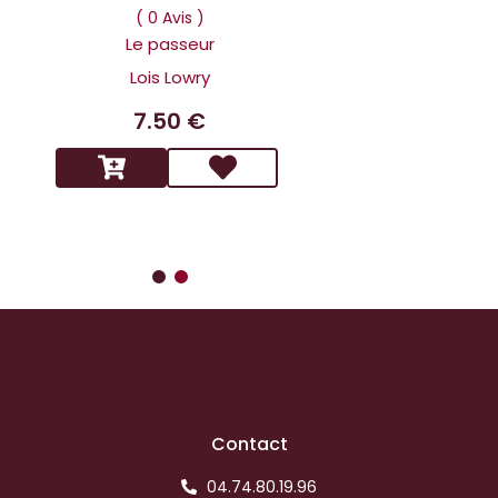
Dans la tête 
( 0 Avis )
Holmes L affai
Le passeur
scandaleux
Lois Lowry
Benoit 
7.50 €
14.9
Contact
04.74.80.19.96