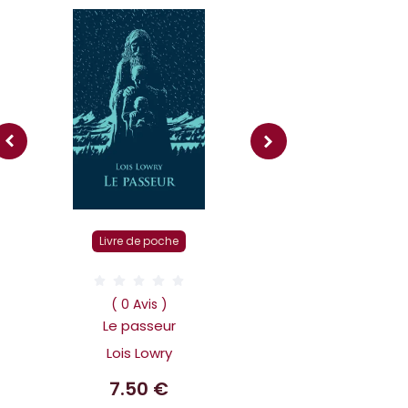
Livre r
Livre de poche
( 0 Av
Dans la tête 
( 0 Avis )
Holmes L affai
Le passeur
scandaleux
Lois Lowry
Benoit 
7.50 €
14.9