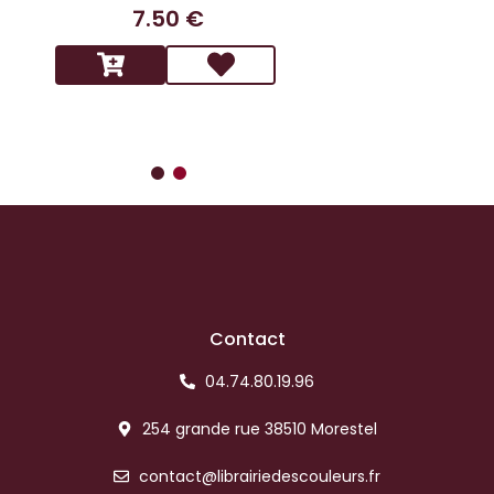
7.50 €
14.9
Contact
04.74.80.19.96
254 grande rue 38510 Morestel
contact@librairiedescouleurs.fr