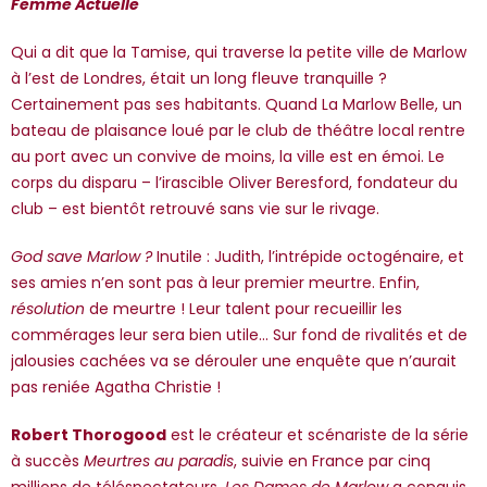
Femme Actuelle
Qui a dit que la Tamise, qui traverse la petite ville de Marlow
à l’est de Londres, était un long fleuve tranquille ?
Certainement pas ses habitants. Quand La Marlow Belle, un
bateau de plaisance loué par le club de théâtre local rentre
au port avec un convive de moins, la ville est en émoi. Le
corps du disparu – l’irascible Oliver Beresford, fondateur du
club – est bientôt retrouvé sans vie sur le rivage.
God save Marlow ?
Inutile : Judith, l’intrépide octogénaire, et
ses amies n’en sont pas à leur premier meurtre. Enfin,
résolution
de meurtre ! Leur talent pour recueillir les
commérages leur sera bien utile... Sur fond de rivalités et de
jalousies cachées va se dérouler une enquête que n’aurait
pas reniée Agatha Christie !
Robert Thorogood
est le créateur et scénariste de la série
à succès
Meurtres au paradis
, suivie en France par cinq
millions de téléspectateurs.
Les Dames de Marlow
a conquis