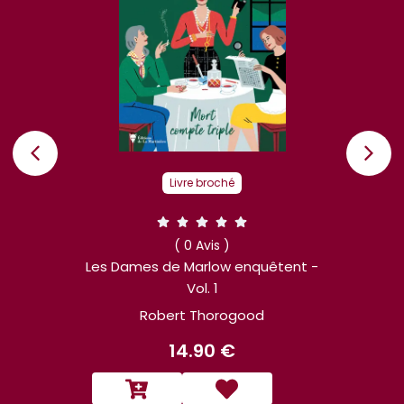
re broché
Livre broché
0 Avis )
( 0 Avis )
Marlow enquêtent -
Les Dames de Marlow enqu
Vol. 1
vol. 3
 Thorogood
Robert Thorogood
4.90 €
14.90 €