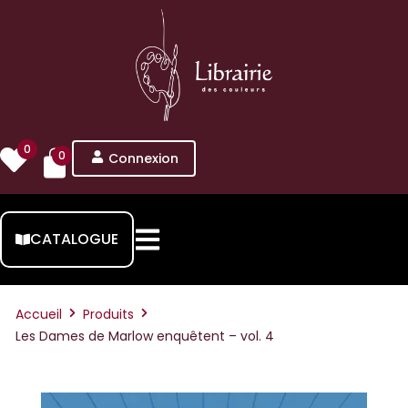
0
0
Connexion
CATALOGUE
Accueil
Produits
Les Dames de Marlow enquêtent – vol. 4