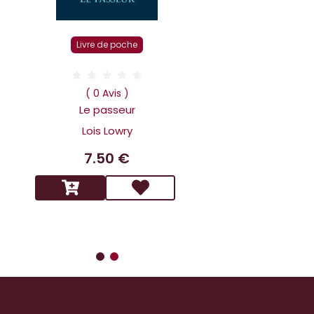
Livre r
Livre de poche
( 0 Av
Dans la tête 
( 0 Avis )
Holmes L affai
Le passeur
scandaleux
Lois Lowry
Benoit 
7.50 €
14.9