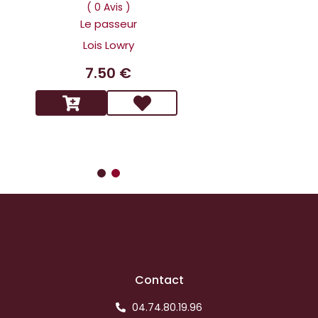
Dans la tête 
( 0 Avis )
Holmes L affai
Le passeur
scandaleux
Lois Lowry
Benoit 
7.50 €
14.9
Contact
04.74.80.19.96