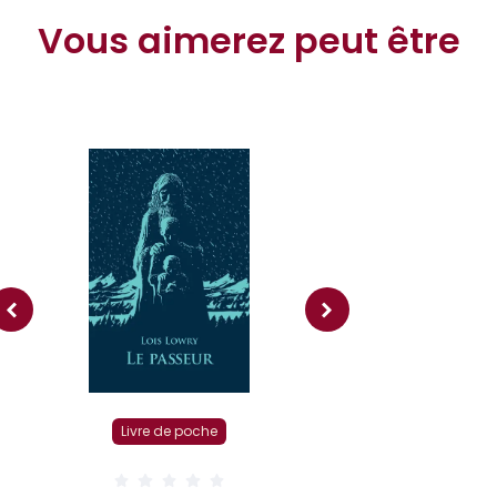
Vous aimerez peut être
Livre r
Livre de poche
( 0 Av