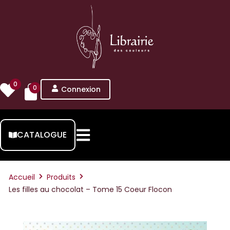
0
0
Connexion
CATALOGUE
Accueil
Produits
Les filles au chocolat – Tome 15 Coeur Flocon