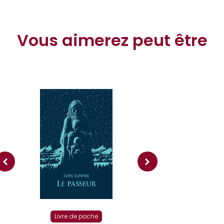
Vous aimerez peut être
Livre r
Livre de poche