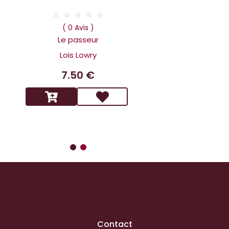
( 0 Av
Dans la tête 
( 0 Avis )
Holmes L affai
Le passeur
scandaleux
Lois Lowry
Benoit 
7.50 €
14.9
Contact