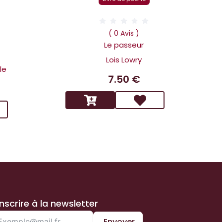
D
( 0 Avis )
Le passeur
Lois Lowry
le
7.50 €
inscrire à la newsletter
Envoyer