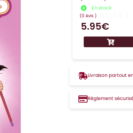
En stock





(0 Avis )
5.95
€
Livraison partout e
Règlement sécuris