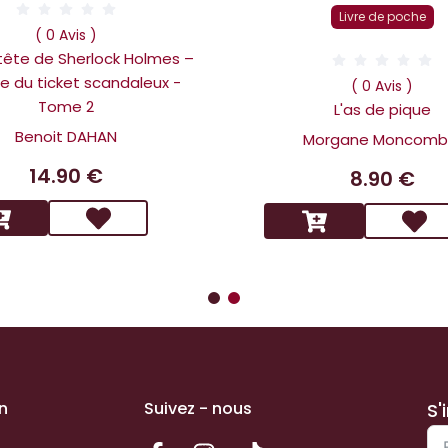
Livre de poche
( 0 Avis )
 tête de Sherlock Holmes –
ire du ticket scandaleux -
( 0 Avis )
Tome 2
L'as de pique
Benoit DAHAN
Morgane Moncomb
14.90 €
8.90 €
n
Suivez - nous
S'