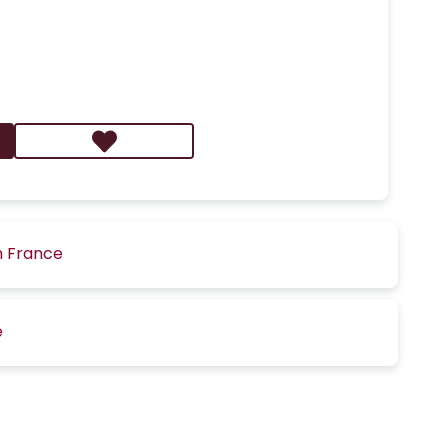
n France
é