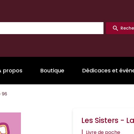
Reche
A propos
Boutique
Dédicaces et évé
e 96
Les Sisters - 
|
Livre de poche