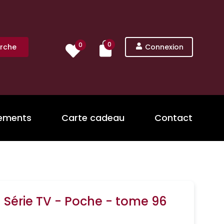
0
0
rche
Connexion
nements
Carte cadeau
Contact
La Série TV - Poche - tome 96