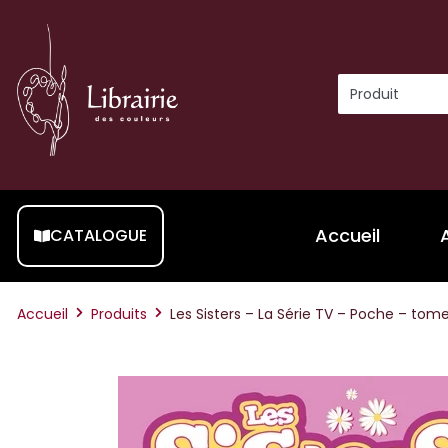
Accueil
CATALOGUE
Accueil
Produits
Les Sisters – La Série TV – Poche – tom