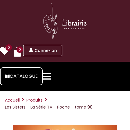
0
0
Connexion
CATALOGUE
Accueil
Produits
Les Sisters – La Série TV – Poche – tome 98