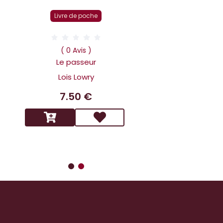
Livre r
Livre de poche
( 0 Av
Dans la tête 
( 0 Avis )
Holmes L affai
Le passeur
scandaleux
Lois Lowry
Benoit 
7.50 €
14.9