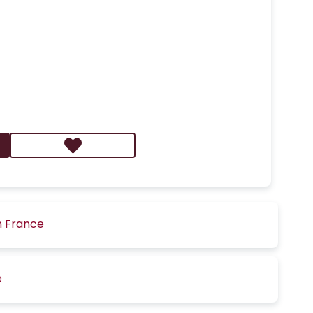
n France
é