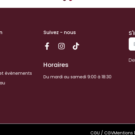
n
Suivez - nous
S'
De
Horaires
et évènements
Du mardi au samedi 9:00 à 18:30
eau
CGU / CGV
Mentions 