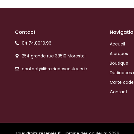
Contact
Navigatio
04.74.80.19.96
Accueil
A propos
254 grande rue 38510 Morestel
Boutique
contact@librairiedescouleurs.fr
Dédicaces 
Carte cad
Contact
Tous droits réservés ©
Librairie des couleurs
2026