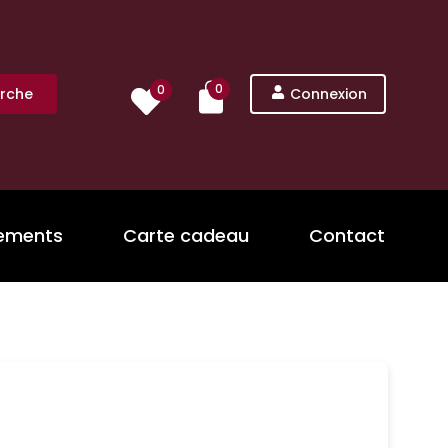
0
0
rche
Connexion
nements
Carte cadeau
Contact