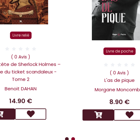
Livre relié
Livre de poche
( 0 Avis )
 tête de Sherlock Holmes –
ire du ticket scandaleux -
( 0 Avis )
Tome 2
L'as de pique
Benoit DAHAN
Morgane Moncomb
14.90 €
8.90 €