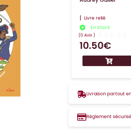
|
Livre relié
En stock





(0 Avis )
10.50
€
Livraison partout e
Règlement sécuris