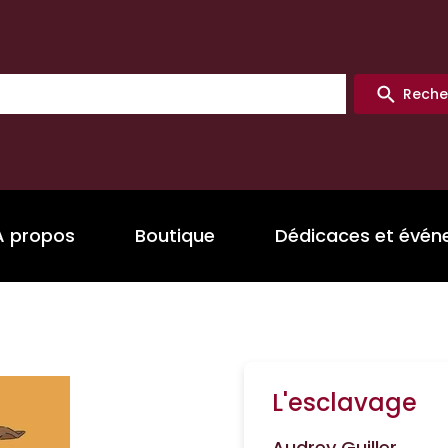
Reche
A propos
Boutique
Dédicaces et évé
L'esclavage
Audrey Guiller