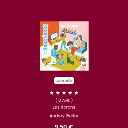
Livre relié
( 0 Avis )
Les écrans
Audrey Guiller
9.50 €