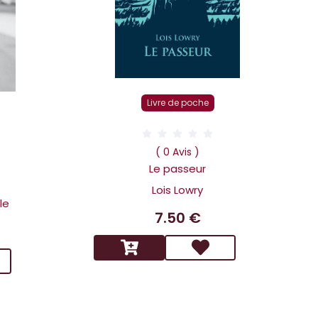
Livre de poche
D
( 0 Avis )
Le passeur
Lois Lowry
le
7.50 €