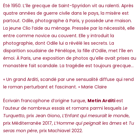
*Guests cannot publish reviews
Été 1950. L’île grecque de Saint-Spyridon vit au ralenti. Après
quatre années de guerre civile dans le pays, la misère est
partout. Odile, photographe à Paris, y possède une maison.
La jeune Clio l’aide au ménage. Pressée par la nécessité, elle
entre comme novice au couvent. Elle y introduit la
photographie, dont Odile lui a révélé les secrets. La
disparition soudaine de Pénélope, la fille d’Odile, met l’île en
émoi. À Paris, une exposition de photos qu’elle avait prises au
monastère fait scandale. La tragédie est toujours grecque…
« Un grand Arditi, scandé par une sensualité diffuse qui rend
le roman perturbant et fascinant. » Marie Claire
Écrivain francophone d’origine turque,
Metin Arditi
est
l’auteur de nombreux essais et romans parmi lesquels
Le
Turquetto
, prix Jean Giono,
L’Enfant qui mesurait le mond
e,
prix Méditerranée 2017,
L’Homme qui peignait les âmes
et
Tu
seras mon père
, prix Machiavel 2022.