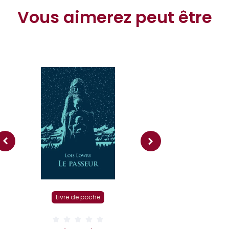
Vous aimerez peut être
Livre r
Livre de poche
( 0 Av