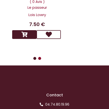
Dans la tête 
( 0 Avis )
Holmes L affai
Le passeur
scandaleux
Lois Lowry
Benoit 
7.50 €
14.9
Contact
04.74.80.19.96