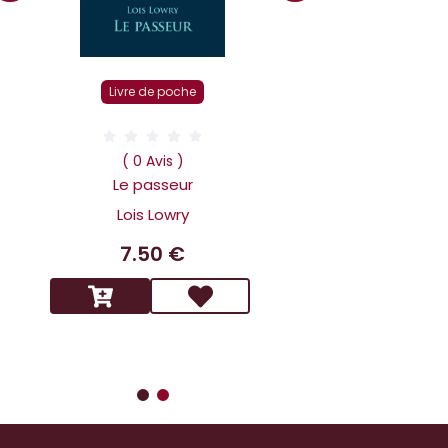
Livre r
Livre de poche
( 0 Av
Dans la tête 
( 0 Avis )
Holmes L affai
Le passeur
scandaleux
Lois Lowry
Benoit 
7.50 €
14.9