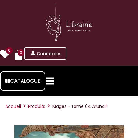
0
0
Connexion
CATALOGUE
Accueil
Produits
Mages – tome 04 Arundill