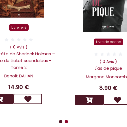
Livre relié
Livre de poche
( 0 Avis )
 tête de Sherlock Holmes –
ire du ticket scandaleux -
( 0 Avis )
Tome 2
L'as de pique
Benoit DAHAN
Morgane Moncomb
14.90 €
8.90 €