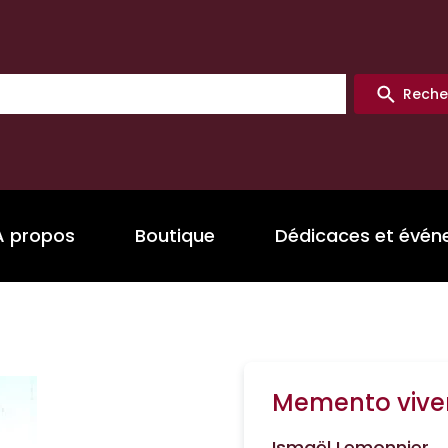
Reche
A propos
Boutique
Dédicaces et évé
Memento vive
Ismaël Lemonnier