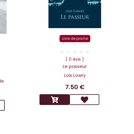
Livre de poche
D
( 0 Avis )
Le passeur
Lois Lowry
le
7.50 €