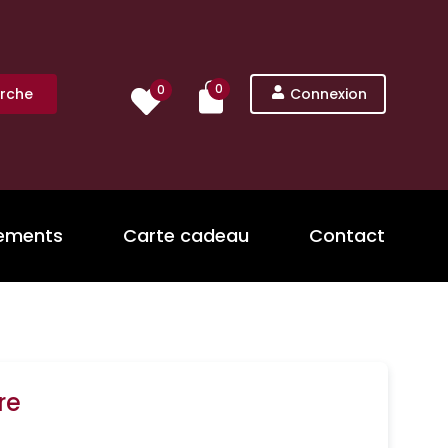
0
0
rche
Connexion
nements
Carte cadeau
Contact
re