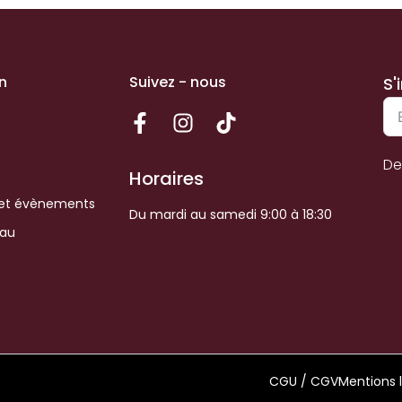
n
Suivez - nous
S'
De
Horaires
et évènements
Du mardi au samedi 9:00 à 18:30
eau
CGU / CGV
Mentions 