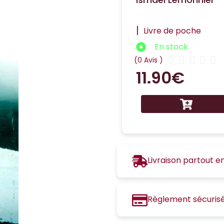
|
Livre de poche
En stock





(0 Avis )
11.90
€
Livraison partout e
Règlement sécuris