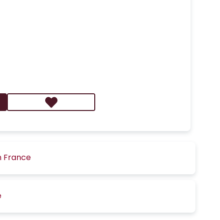
n France
é