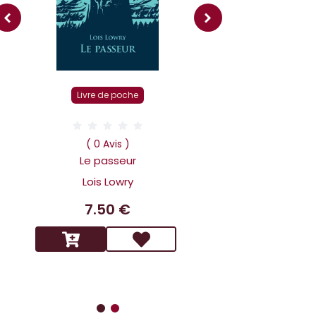
Livre r
Livre de poche
( 0 Av
Dans la tête 
( 0 Avis )
Holmes L affai
Le passeur
scandaleux
Lois Lowry
Benoit 
7.50 €
14.9