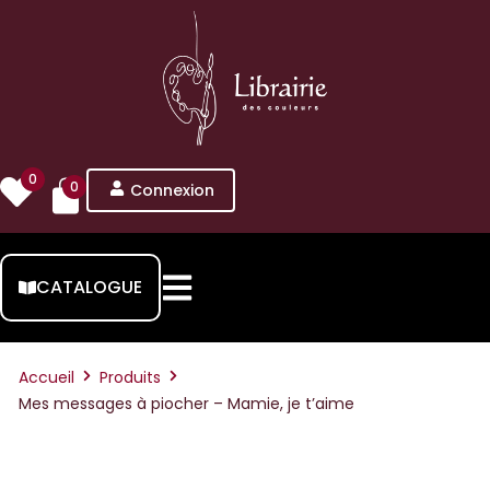
0
0
Connexion
CATALOGUE
Accueil
Produits
Mes messages à piocher – Mamie, je t’aime