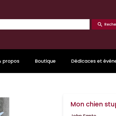
Reche
A propos
Boutique
Dédicaces et évé
Mon chien stu
John Fante