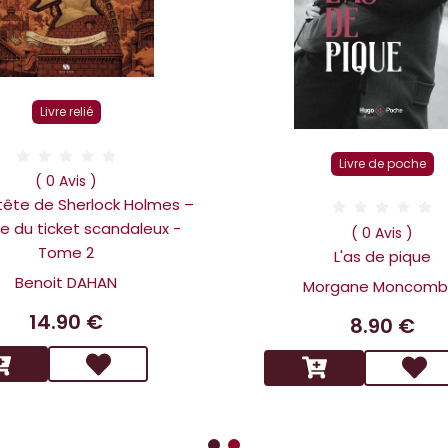
Livre relié
Livre de poche
( 0 Avis )
 tête de Sherlock Holmes –
ire du ticket scandaleux -
( 0 Avis )
Tome 2
L'as de pique
Benoit DAHAN
Morgane Moncomb
14.90 €
8.90 €