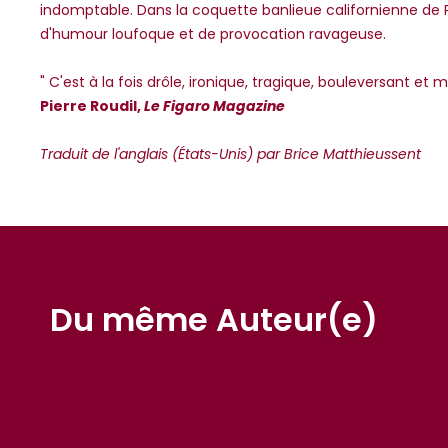
indomptable. Dans la coquette banlieue californienne de
d'humour loufoque et de provocation ravageuse.
" C'est à la fois drôle, ironique, tragique, bouleversant et 
Pierre Roudil,
Le Figaro Magazine
Traduit de l'anglais (États-Unis) par Brice Matthieussent
Du même Auteur(e)