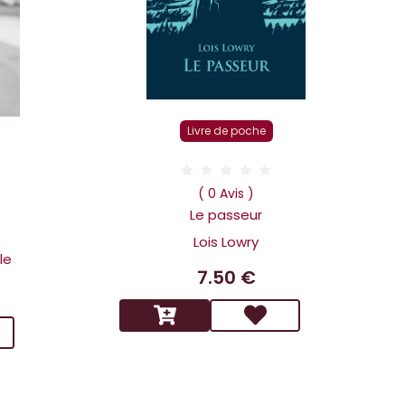
Livre de poche
D
( 0 Avis )
Le passeur
Lois Lowry
le
7.50 €