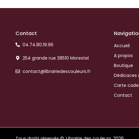
Contact
Navigatio
04.74.80.19.96
Accueil
A propos
254 grande rue 38510 Morestel
Boutique
contact@librairiedescouleurs.fr
Dédicaces 
Carte cad
Contact
Tous droits réservés ©
Librairie des couleurs
2026