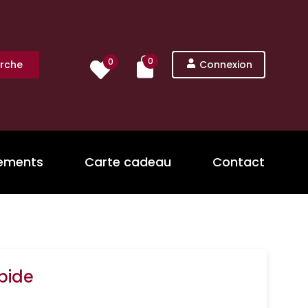
0
0
rche
Connexion
nements
Carte cadeau
Contact
pide