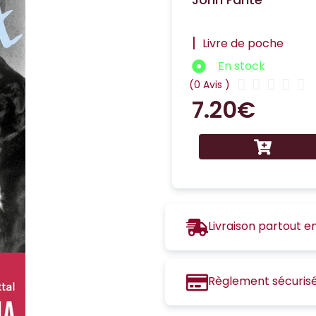
|
Livre de poche
En stock





(0 Avis )
7.20
€
Livraison partout e
Règlement sécuris