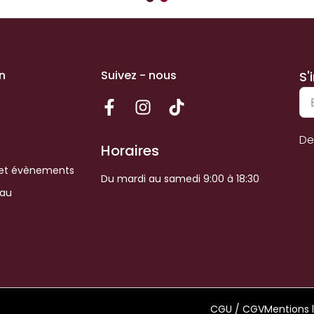
n
Suivez - nous
S'
De
Horaires
et évènements
Du mardi au samedi 9:00 à 18:30
eau
CGU / CGV
Mentions 