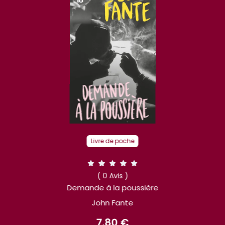
Livre de poche
( 0 Avis )
Demande à la poussière
John Fante
7.80 €