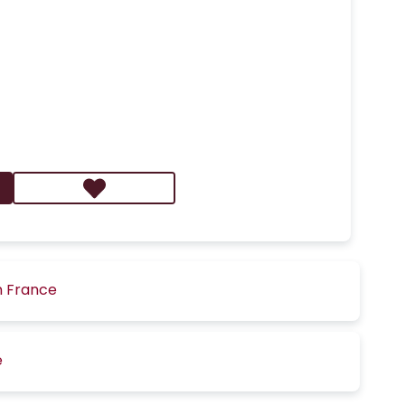
n France
é