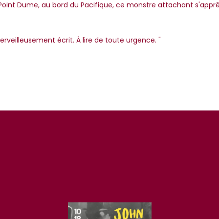
 Point Dume, au bord du Pacifique, ce monstre attachant s'app
merveilleusement écrit. À lire de toute urgence. "