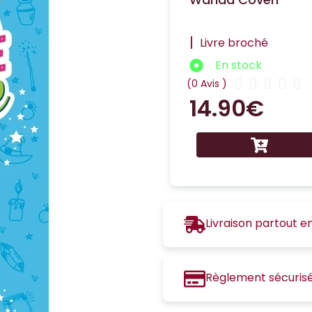
|
Livre broché
En stock





(0 Avis )
14.90
€
Livraison partout e
Règlement sécuris