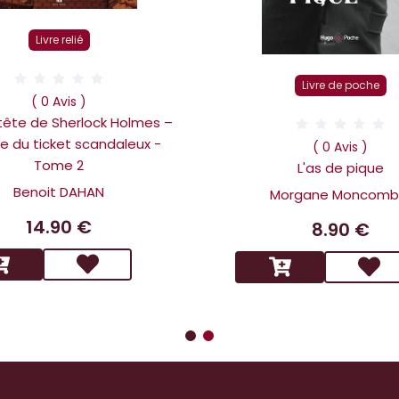
Livre relié
Livre de poche
( 0 Avis )
 tête de Sherlock Holmes –
ire du ticket scandaleux -
( 0 Avis )
Tome 2
L'as de pique
Benoit DAHAN
Morgane Moncomb
14.90 €
8.90 €