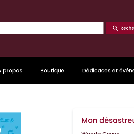
Reche
A propos
Boutique
Dédicaces et évé
Mon désastre
Wanda Coven