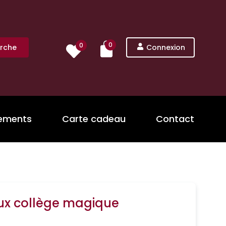
0
0
rche
Connexion
nements
Carte cadeau
Contact
ux collège magique