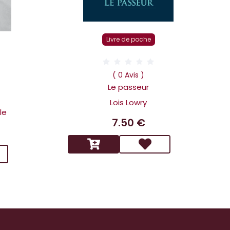
Livre de poche
D
( 0 Avis )
Le passeur
Lois Lowry
le
7.50 €