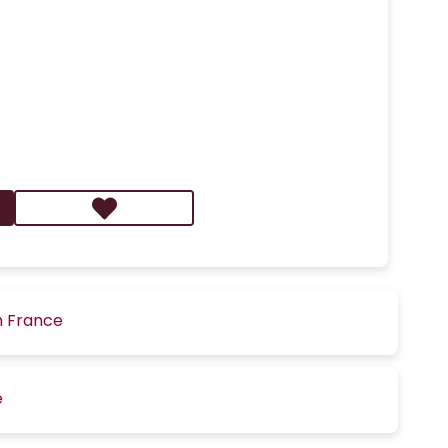
n France
é