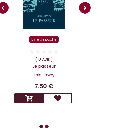
Livre r
Livre de poche
( 0 Av
Dans la tête 
( 0 Avis )
Holmes L affai
Le passeur
scandaleux
Lois Lowry
Benoit 
7.50 €
14.9