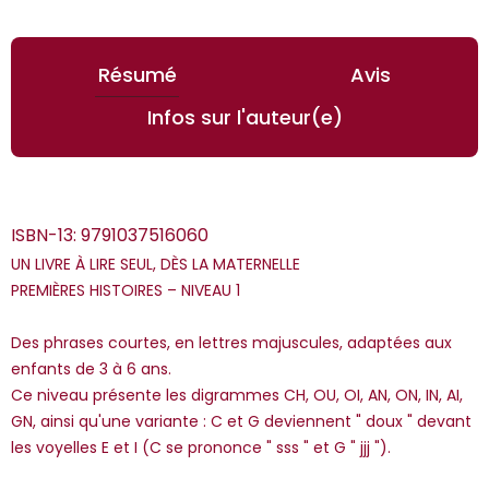
Résumé
Avis
Infos sur l'auteur(e)
ISBN-13:
9791037516060
UN LIVRE À LIRE SEUL, DÈS LA MATERNELLE
PREMIÈRES HISTOIRES – NIVEAU 1
Des phrases courtes, en lettres majuscules, adaptées aux
*Guests cannot publish reviews
enfants de 3 à 6 ans.
Ce niveau présente les digrammes CH, OU, OI, AN, ON, IN, AI,
GN, ainsi qu'une variante : C et G deviennent " doux " devant
les voyelles E et I (C se prononce " sss " et G " jjj ").