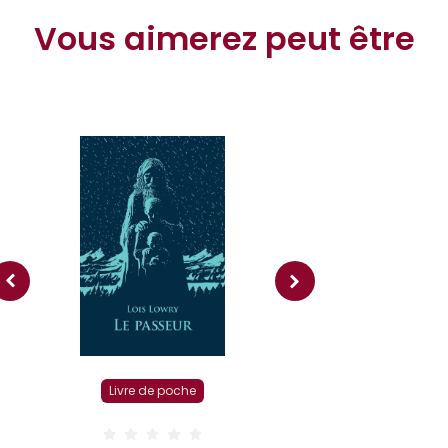
Vous aimerez peut être
Livre r
Livre de poche
( 0 Av