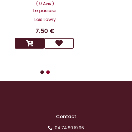
Dans la tête 
( 0 Avis )
Holmes L affai
Le passeur
scandaleux
Lois Lowry
Benoit 
7.50 €
14.9
Contact
04.74.80.19.96