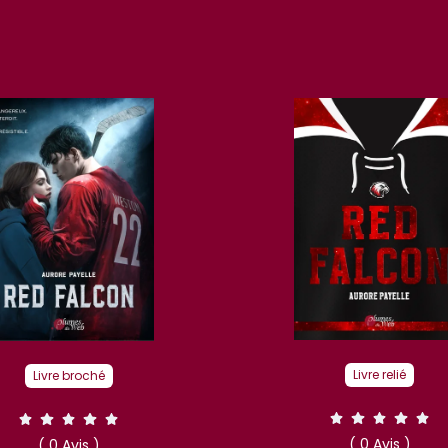
Livre relié
Livre broché
( 0 Avis )
( 0 Avis )