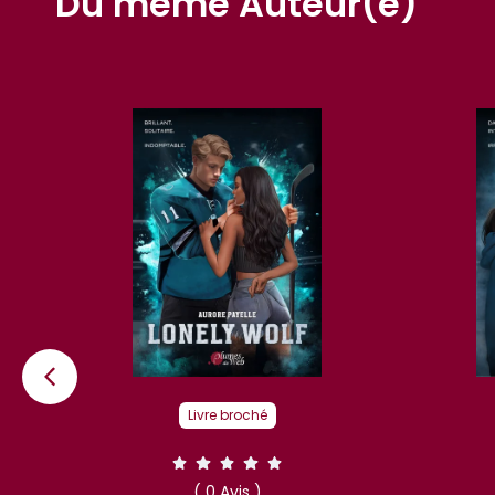
Du même Auteur(e)
Livre broché
( 0 Avis )