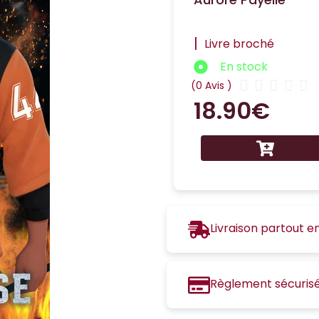
|
Livre broché
En stock





(0 Avis )
18.90
€
Livraison partout e
Règlement sécuris