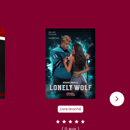
Livre broché
( 0 Avis )