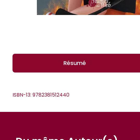
Résumé
ISBN-13:
9782381512440
*Guests cannot publish reviews