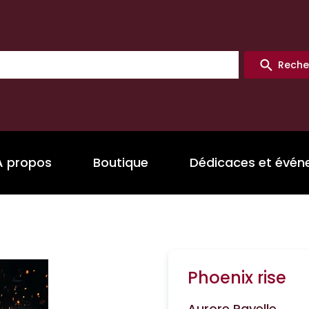
Reche
A propos
Boutique
Dédicaces et évé
Phoenix rise
Aurore Payelle