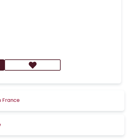
n France
é