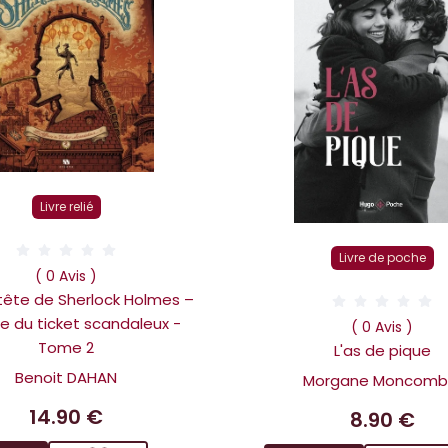
Livre relié
Livre de poche
( 0 Avis )
 tête de Sherlock Holmes –
ire du ticket scandaleux -
( 0 Avis )
Tome 2
L'as de pique
Benoit DAHAN
Morgane Moncomb
14.90 €
8.90 €