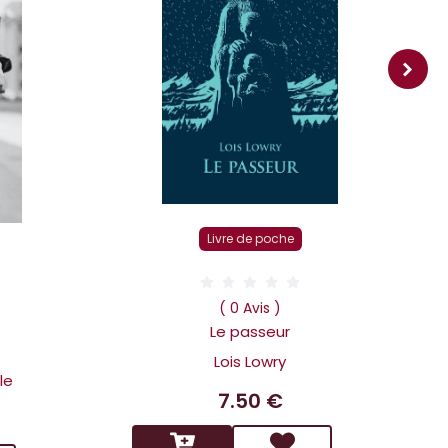
Livre de poche
D
( 0 Avis )
Le passeur
Lois Lowry
le
7.50 €