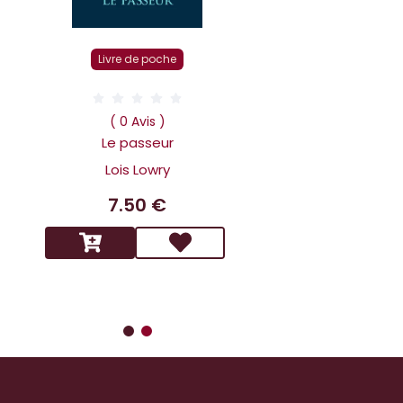
Livre r
Livre de poche
( 0 Av
Dans la tête 
( 0 Avis )
Holmes L affai
Le passeur
scandaleux
Lois Lowry
Benoit 
7.50 €
14.9