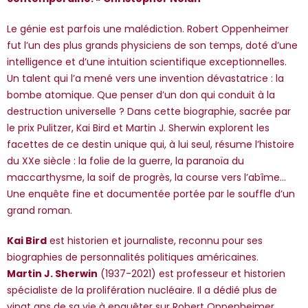
*Guests cannot publish reviews
Le génie est parfois une malédiction. Robert Oppenheimer
fut l’un des plus grands physiciens de son temps, doté d’une
intelligence et d’une intuition scientifique exceptionnelles.
Un talent qui l’a mené vers une invention dévastatrice : la
bombe atomique. Que penser d’un don qui conduit à la
destruction universelle ? Dans cette biographie, sacrée par
le prix Pulitzer, Kai Bird et Martin J. Sherwin explorent les
facettes de ce destin unique qui, à lui seul, résume l’histoire
du XXe siècle : la folie de la guerre, la paranoïa du
maccarthysme, la soif de progrès, la course vers l’abîme...
Une enquête fine et documentée portée par le souffle d’un
grand roman.
Kai Bird
est historien et journaliste, reconnu pour ses
biographies de personnalités politiques américaines.
Martin J. Sherwin
(1937-2021) est professeur et historien
spécialiste de la prolifération nucléaire. Il a dédié plus de
vingt ans de sa vie à enquêter sur Robert Oppenheimer.