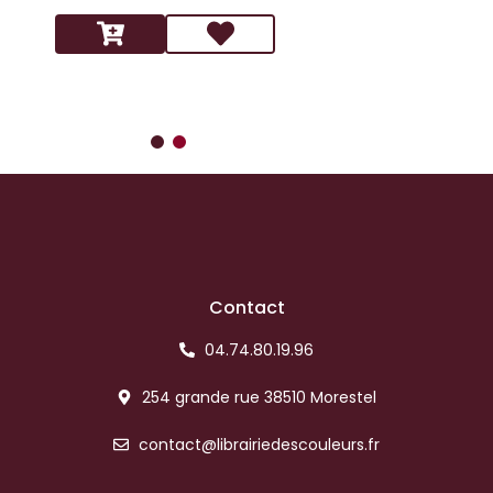
14.9
Contact
04.74.80.19.96
254 grande rue 38510 Morestel
contact@librairiedescouleurs.fr