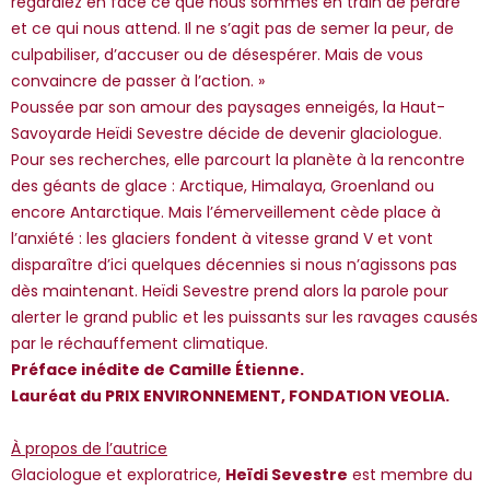
regardiez en face ce que nous sommes en train de perdre
*Guests cannot publish reviews
et ce qui nous attend. Il ne s’agit pas de semer la peur, de
culpabiliser, d’accuser ou de désespérer. Mais de vous
convaincre de passer à l’action. »
Poussée par son amour des paysages enneigés, la Haut-
Savoyarde Heïdi Sevestre décide de devenir glaciologue.
Pour ses recherches, elle parcourt la planète à la rencontre
des géants de glace : Arctique, Himalaya, Groenland ou
encore Antarctique. Mais l’émerveillement cède place à
l’anxiété : les glaciers fondent à vitesse grand V et vont
disparaître d’ici quelques décennies si nous n’agissons pas
dès maintenant. Heïdi Sevestre prend alors la parole pour
alerter le grand public et les puissants sur les ravages causés
par le réchauffement climatique.
Préface inédite de Camille Étienne.
Lauréat du PRIX ENVIRONNEMENT, FONDATION VEOLIA.
À propos de l’autrice
Glaciologue et exploratrice,
Heïdi Sevestre
est membre du