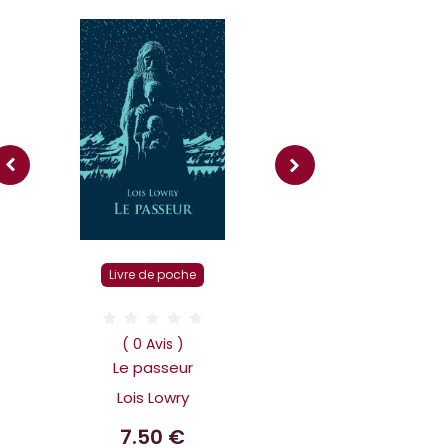
Livre r
Livre de poche
( 0 Av
Dans la tête 
( 0 Avis )
Holmes L affai
Le passeur
scandaleux
Lois Lowry
Benoit 
7.50 €