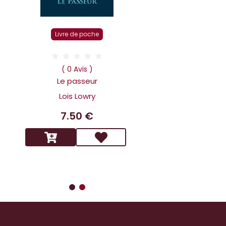
Livre r
Livre de poche
( 0 Av
Dans la tête 
( 0 Avis )
Holmes L affai
Le passeur
scandaleux
Lois Lowry
Benoit 
7.50 €
14.9