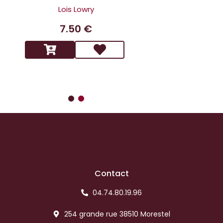
scandaleux
Lois Lowry
Benoit 
7.50 €
14.9
Contact
04.74.80.19.96
254 grande rue 38510 Morestel