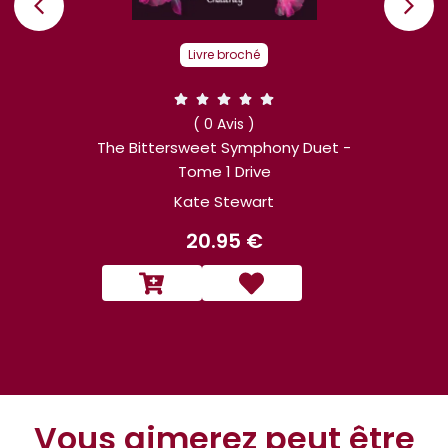
Livre broc
Livre broché
( 0 Avis
( 0 Avis )
Ravenhood - To
tersweet Symphony Duet -
Tome 1 Drive
Kate Ste
Kate Stewart
17.90
20.95 €
Vous aimerez peut être