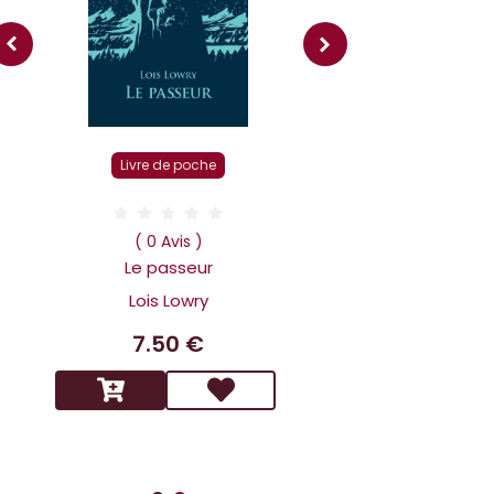
Livre r
Livre de poche
( 0 Av
Dans la tête 
( 0 Avis )
Holmes L affai
Le passeur
scandaleux
Lois Lowry
Benoit 
7.50 €
14.9