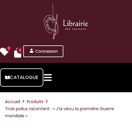
0
0
Connexion
CATALOGUE
Accueil
Produits
Trois poilus racontent : « J’ai vécu la première Guerre
mondiale »