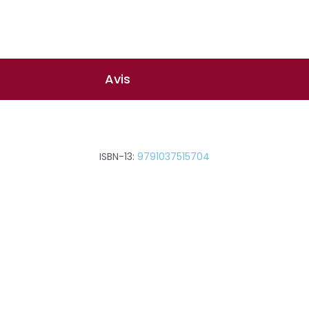
Avis
ISBN-13:
9791037515704
 bienfaisance, Lucas Page est frappé par une vidéo d'hommage
lants ou suicides inexpliqués.
ire et ancien agent du FBI, le Dr Lucas Page est doté d'un don un
se ne tourne pas rond... Et si les médecins étaient pris pour cible
traîné malgré lui dans la traque d'un nouveau tueur en série redout