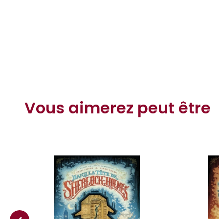
" Un personnage fascinant. Ce livre va faire frémir vos 
Associated Press
" Un thriller implacable ! Les rebondissements tiennent le
Publishers Weekly
Vous aimerez peut être