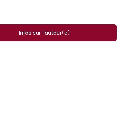
Infos sur l'auteur(e)
 aux disparus de l'année : trop de médecins sont
ique pour déceler les schémas cachés derrière les
 par un tueur particulièrement intelligent ? Et si la
able.