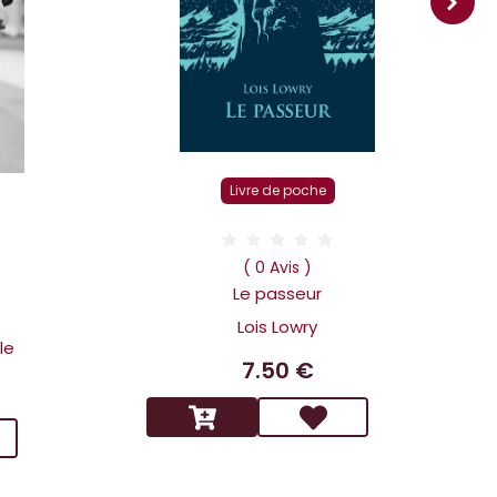
Livre de poche
D
( 0 Avis )
Le passeur
Lois Lowry
le
7.50 €