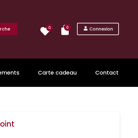
0
0
rche
Connexion
nements
Carte cadeau
Contact
oint