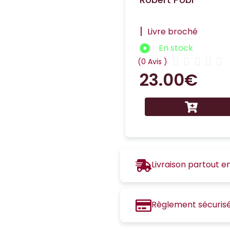
|
Livre broché
En stock





(0 Avis )
23.00
€
Livraison partout e
Règlement sécuris