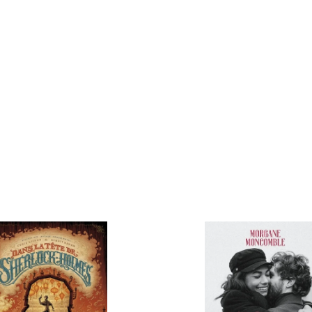
neurones. "
 lecteur en haleine jusqu'à la fin. "