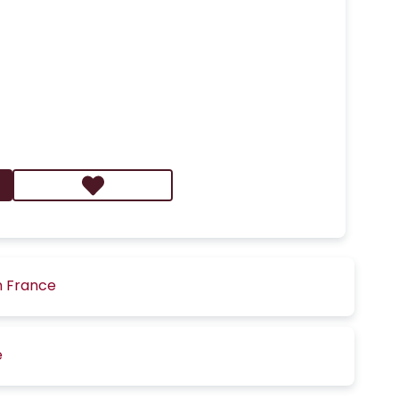
n France
é