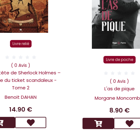
Livre relié
Livre de poche
( 0 Avis )
 tête de Sherlock Holmes –
ire du ticket scandaleux -
( 0 Avis )
Tome 2
L'as de pique
Benoit DAHAN
Morgane Moncomb
14.90 €
8.90 €