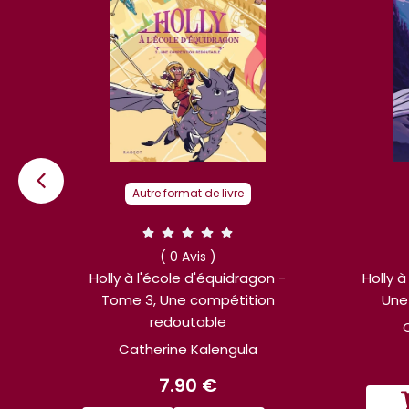
Autre format de livre
( 0 Avis )
-
Holly à l'école d'équidragon, T2 -
Holly
Une excursion dangereuse
Tome 4
Catherine Kalengula
7.50 €