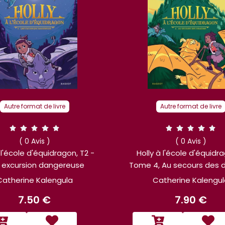
Autre format de livre
Autre format de livre
( 0 Avis )
( 0 Avis )
 à l'école d'équidragon -
Holly à l'école d'équidr
, Au secours des dragons
Tome 3, Une compéti
redoutable
Catherine Kalengula
Catherine Kalengu
7.90 €
7.90 €