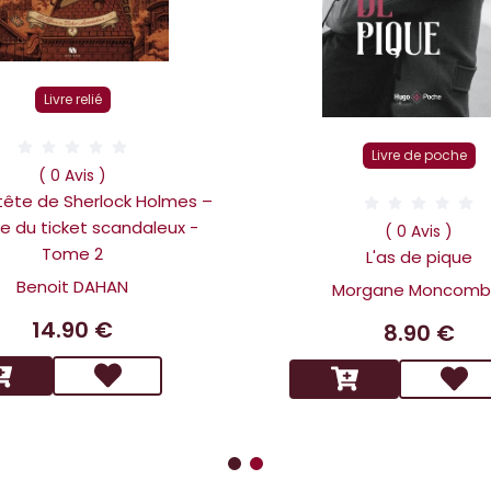
Livre relié
Livre de poche
( 0 Avis )
 tête de Sherlock Holmes –
ire du ticket scandaleux -
( 0 Avis )
Tome 2
L'as de pique
Benoit DAHAN
Morgane Moncomb
14.90 €
8.90 €