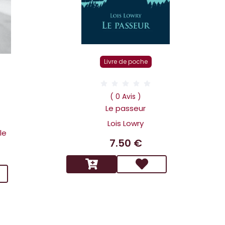
Livre de poche
D
( 0 Avis )
Le passeur
Lois Lowry
le
7.50 €