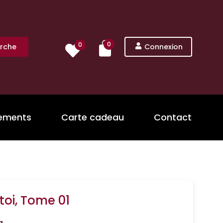
0
0
rche
Connexion
nements
Carte cadeau
Contact
toi, Tome 01
a