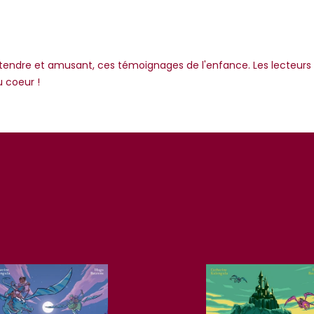
n tendre et amusant, ces témoignages de l'enfance. Les lecteurs
 coeur !