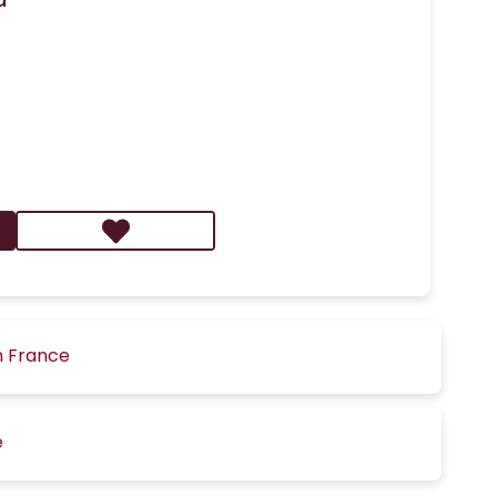
n France
é