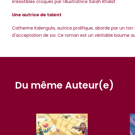
irrésistibles croqués par l'illustratrice Sarah Khalaf.
Une autrice de talent
Catherine Kalengula, autrice prolifique, aborde par un to
d'acceptation de soi. Ce roman est un véritable baume au
Du même Auteur(e)