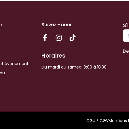
n
Suivez - nous
S'
De
Horaires
et évènements
Du mardi au samedi 9:00 à 18:30
eau
CGU / CGV
Mentions 