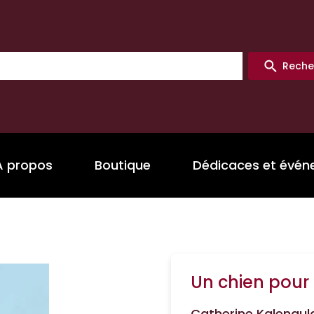
Reche
A propos
Boutique
Dédicaces et évé
Un chien pour 
Catherine Kalengul