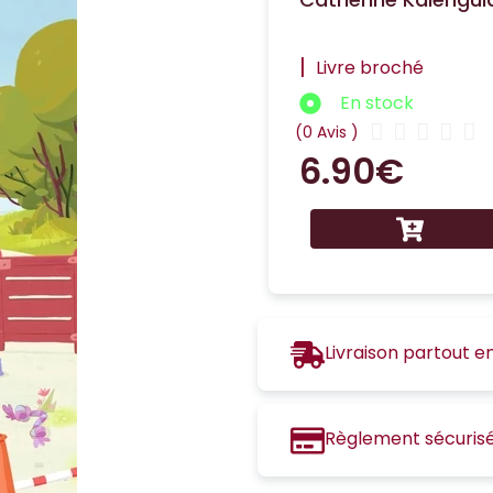
|
Livre broché
En stock





(0 Avis )
6.90
€
Livraison partout e
Règlement sécuris