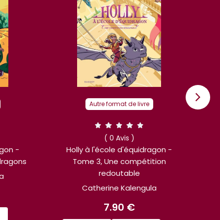
Autre format de livre
( 0 Avis )
agon -
Holly à l'école d'équidragon, T2 -
tion
Une excursion dangereuse
T
Catherine Kalengula
la
7.50 €