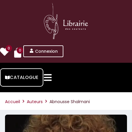
0
0
Connexion
CATALOGUE
Accueil
Auteurs
Abnousse Shalmani