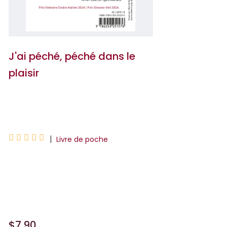
J'ai péché, péché dans le
plaisir
Abnousse Shalmani





|
Livre de poche
Téhéran, 1956. Lors d’une lecture de ses
poèmes, Forough Farrokhzad, vingt ans,
égérie des milieux littéraires iraniens, r...
$7.90