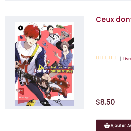
Ceux dont
Agri Uma





|
Livr
Une comédie tendr
ont rencard avec t
$8.50
Ajouter A