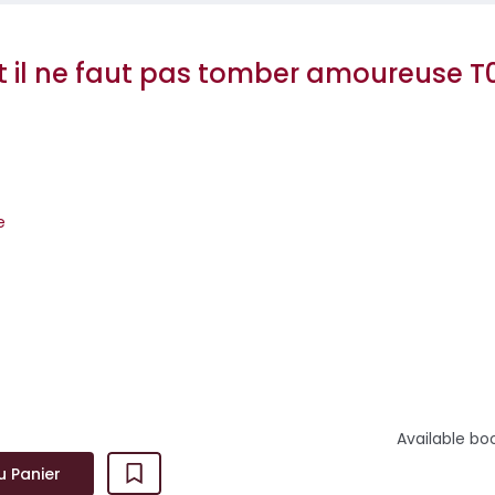
 il ne faut pas tomber amoureuse T
e
e par l'autrice de Studio Cabana ! Nous suivons ici trois garçon
rois filles dan...
Available bo
u Panier