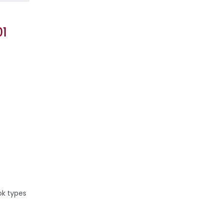
01
s qui
ok types