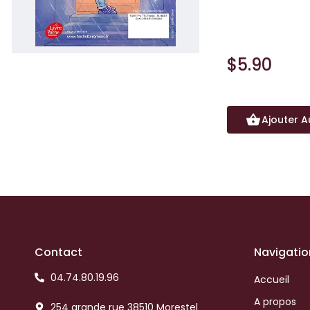
de traverser le jo
$5.90
Ajouter A
Contact
Navigatio
04.74.80.19.96
Accueil
A propos
254 grande rue 38510 Morestel