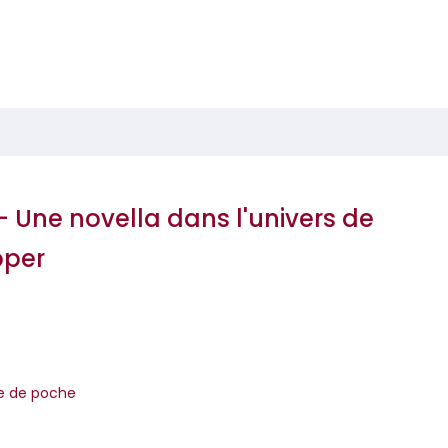
 - Une novella dans l'univers de
pper
re de poche
fficile pour Tori, Charlie et Oliver Spring. Ils tentent tous les troi