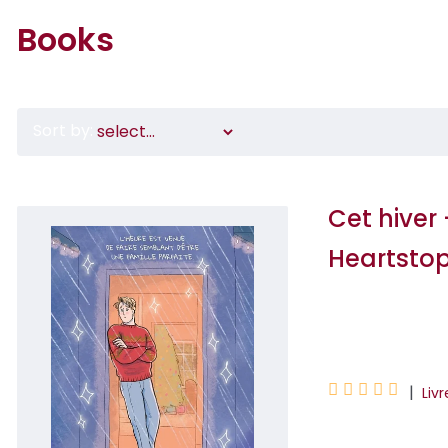
Books
Sort by:
Cet hiver
Heartsto
Alice Oseman





|
Liv
Cet hiver a été di