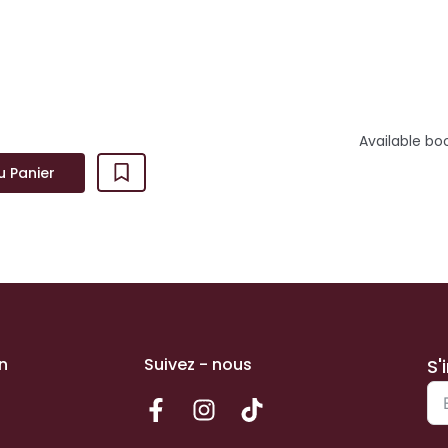
ur de Noël sans heurts. Pou...
Available bo
u Panier
n
Suivez - nous
S'