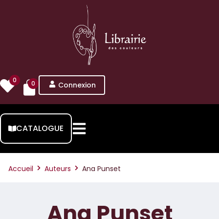
0
0
Connexion
CATALOGUE
Accueil
Auteurs
Ana Punset
Ana Punset