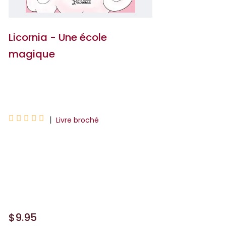
Licornia - Une école
magique
Ana Punset





|
Livre broché
Chloé vient tout juste d'emménager à
Licornia, mais elle n'a pas le temps de
souffler et de s'habituer à cette
nouvelle vie : c...
$9.95