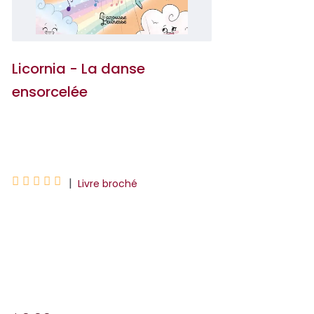
Licornia - La danse
ensorcelée
Ana Punset





|
Livre broché
La danse est la chose la plus amusante
au monde. Surtout quand tu danses à
Licornia !Ici les décors sont arc-en-ciel,
les nuages et les fleurs chanten...