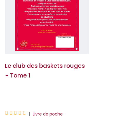
Le club des baskets rouges
- Tome 1
Ana Punset





|
Livre de poche
Lucie, Béa, Flora et Marta se sont promis