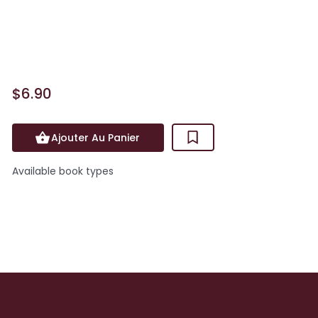
d'être amies pour la vie. Quoi qu'il arrive
! Alors, quand Marta déménage dans un
autre pay...
$6.90
Ajouter Au Panier
Available book types