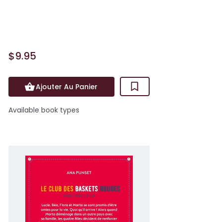
lorsqu'un bébé licorne naît au refuge,
ell...
$9.95
Ajouter Au Panier
Available book types