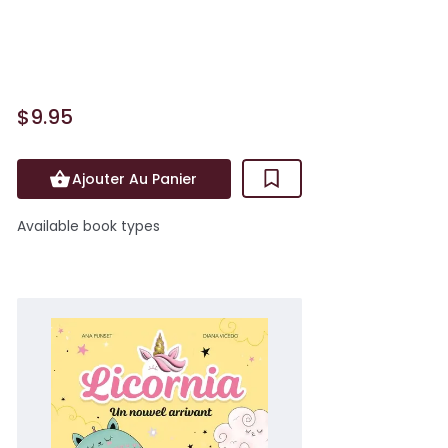
ingrédients magiques de Licornia ! Ici, la
farine est multico...
$9.95
Ajouter Au Panier
Available book types