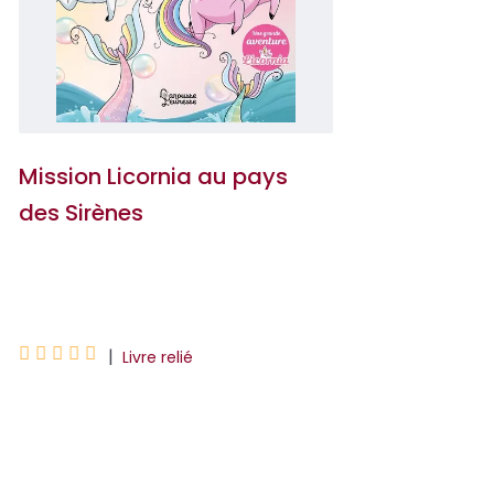
Mission Licornia au pays
des Sirènes
Ana Punset





|
Livre relié
Les parents de Pauline travaillent
comme sauveteurs de licornes depuis
des années et leurs missions sont de
plus en plus longues. Pendant leur