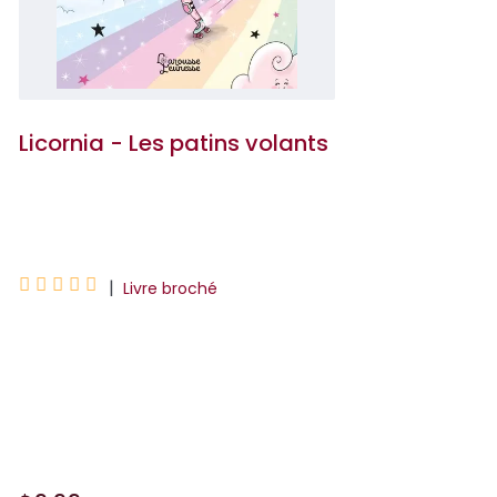
Licornia - Les patins volants
Ana Punset





|
Livre broché
Licornia est une ville incroyable : les
licornes volent, les parcs d'attractions
sont magiques et les bonbons ont des
couleurs et des saveurs infinies !C...