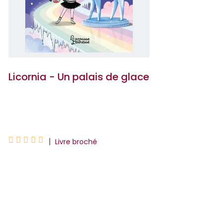
Licornia - Un palais de glace
Ana Punset





|
Livre broché
Aujourd’hui, toute la classe part en
excursion dans l’endroit le plus froid et le
plus incroyable de l’univers : le palais de
glace de Licornia !Ici les...