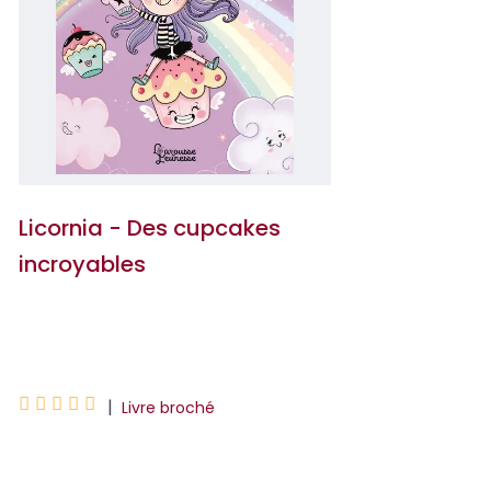
Licornia - Des cupcakes
incroyables
Ana Punset





|
Livre broché
Cuisiner est la chose la plus amusante
de l’univers. Surtout si c'est avec des