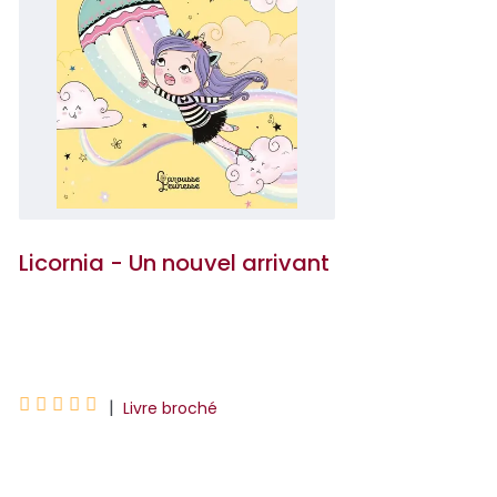
Licornia - Un nouvel arrivant
Ana Punset





|
Livre broché
Chloé pensait s'être habituée aux
surprises que réserve Licornia, mais