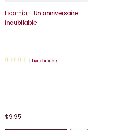
Licornia - Un anniversaire
inoubliable
Ana Punset





|
Livre broché
Il n'y a qu'une seule chose qui soit plus
fantastique qu'un anniversaire : un
anniversaire fêté à Licornia ! Les gâteaux
sont mag...
$9.95