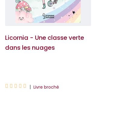
Licornia - Une classe verte
dans les nuages
Ana Punset





|
Livre broché
Faire du camping dans les nuages n'est
possible que dans l'endroit le plus
magique du monde : Licornia ! Ici, les
tentes flottent sur des nuages resse...