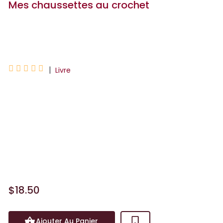
Mes chaussettes au crochet
Anna Nikipirowicz





|
Livre
TROUVEZ CHAUSSETTE À VOTRE PIED
!Apprenez à crocheter quatre
chaussettes de base idéales pour
débuter et découvrir différentes
méthodes de construction.
Personnalisez-les...
$18.50
Ajouter Au Panier