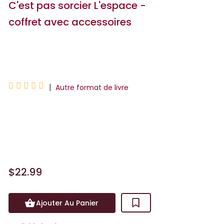
C'est pas sorcier L'espace -
coffret avec accessoires
Anne-Thomas Belli





|
Autre format de livre
C'est pas sorcier de toute savoir sur ce
qui t'entoure ! Apprends en t'amusant
avec ton coffret spécial espace.
$22.99
Ajouter Au Panier